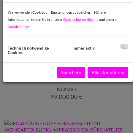
SINGLE-APARTMENT IN GUTER
Wir verwenden Cookies um Einstellungen zu speichern. Nähere
LAGE IN MÖDLING
Informationen finden Sie in unserer
Datenschutzerklärung
und unserer
Cookie Policy
.
2340 Mödling
, Enzersdorfer Straße
Zimmer
Technisch notwendige
immer aktiv
1
Cookies
Fläche
Speichern
Alle akzeptieren
2
ca. 31 m
Kaufpreis
99.000,00 €