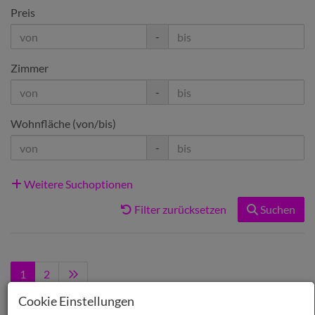
Preis
-
Zimmer
-
Wohnfläche (von/bis)
-
Weitere Suchoptionen
Filter zurücksetzen
Suchen
1
2
Cookie Einstellungen