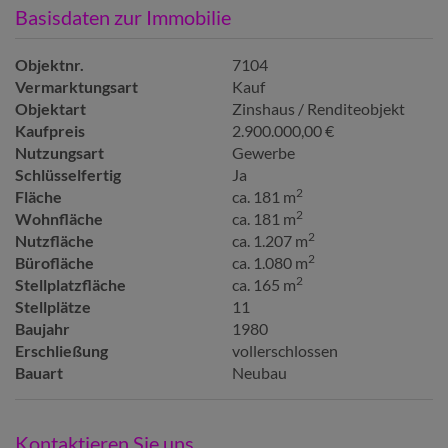
Basisdaten zur Immobilie
Objektnr.
7104
Vermarktungsart
Kauf
Objektart
Zinshaus / Renditeobjekt
Kaufpreis
2.900.000,00 €
Nutzungsart
Gewerbe
Schlüsselfertig
Ja
2
Fläche
ca. 181 m
2
Wohnfläche
ca. 181 m
2
Nutzfläche
ca. 1.207 m
2
Bürofläche
ca. 1.080 m
2
Stellplatzfläche
ca. 165 m
Stellplätze
11
Baujahr
1980
Erschließung
vollerschlossen
Bauart
Neubau
Kontaktieren Sie uns