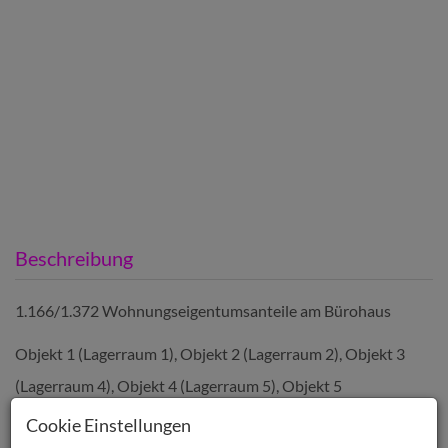
Beschreibung
1.166/1.372 Wohnungseigentumsanteile am Bürohaus
Objekt 1 (Lagerraum 1), Objekt 2 (Lagerraum 2), Objekt 3
(Lagerraum 4), Objekt 4 (Lagerraum 5), Objekt 5
(Garderobe/Herren), Objekt 6 (Garderobe/Damen), Objekt 9
Cookie Einstellungen