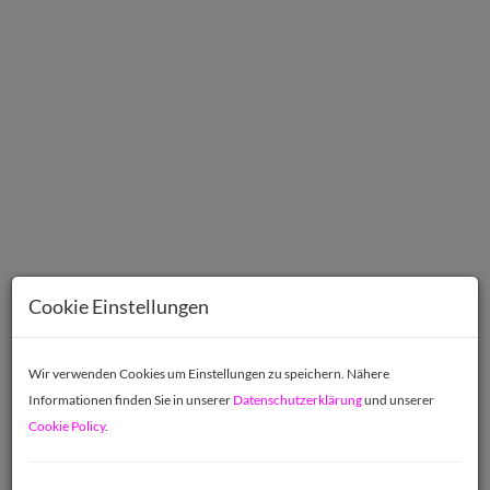
Cookie Einstellungen
Beschreibung
Wir verwenden Cookies um Einstellungen zu speichern. Nähere
Informationen finden Sie in unserer
Datenschutzerklärung
und unserer
Cookie Policy
.
Willkommen in Ihrem neuen Traumhaus in Pula, einer der
schönsten Küstenstädte in Istrien, Kroatien! Nur wenige