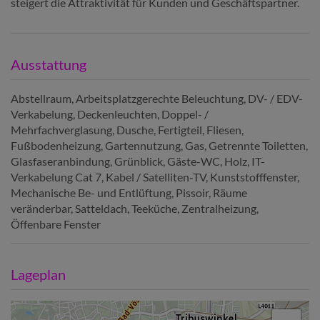
steigert die Attraktivität für Kunden und Geschäftspartner.
Ausstattung
Abstellraum
Arbeitsplatzgerechte Beleuchtung
DV- / EDV-
Verkabelung
Deckenleuchten
Doppel- /
Mehrfachverglasung
Dusche
Fertigteil
Fliesen
Fußbodenheizung
Gartennutzung
Gas
Getrennte Toiletten
Glasfaseranbindung
Grünblick
Gäste-WC
Holz
IT-
Verkabelung Cat 7
Kabel / Satelliten-TV
Kunststofffenster
Mechanische Be- und Entlüftung
Pissoir
Räume
veränderbar
Satteldach
Teeküche
Zentralheizung
Öffenbare Fenster
Lageplan