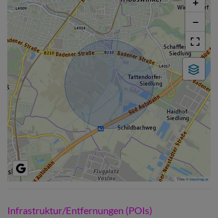
+
−
Tiles ©
basemap.at
Infrastruktur/Entfernungen (POIs)