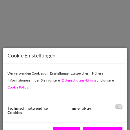
Cookie Einstellungen
Wir verwenden Cookies um Einstellungen zu speichern. Nähere
Informationen finden Sie in unserer
Datenschutzerklärung
und unserer
Beschreibung
Cookie Policy
.
GRUNDSTÜCK MIT ALTBESTAND UND
WOHNUNGSGEBRAUCHSRECHT
Technisch notwendige
immer aktiv
Cookies
3.086m² Grund