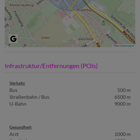
Tiles ©
basemap.at
Infrastruktur/Entfernungen (POIs)
Verkehr
Bus
500 m
Straßenbahn / Bus
6500 m
U-Bahn
9000 m
Gesundheit
Arzt
1000 m