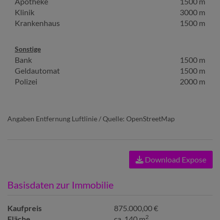
Apotheke
1500 m
Klinik
3000 m
Krankenhaus
1500 m
Sonstige
Bank
1500 m
Geldautomat
1500 m
Polizei
2000 m
Angaben Entfernung Luftlinie / Quelle: OpenStreetMap
Download Expose
Basisdaten zur Immobilie
Kaufpreis
875.000,00 €
2
Fläche
ca. 140 m