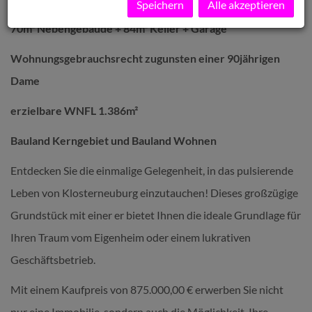
Speichern
Alle akzeptieren
Altbestand: BJ 1870 / Garage genehmigt 1968 /140m² +
70m² Nebengebäude + 84m² Keller + Garage
Wohnungsgebrauchsrecht zugunsten einer 90jährigen
Dame
erzielbare WNFL 1.386m²
Bauland Kerngebiet und Bauland Wohnen
Entdecken Sie die einmalige Gelegenheit, in das pulsierende
Leben von Klosterneuburg einzutauchen! Dieses großzügige
Grundstück mit einer er bietet Ihnen die ideale Grundlage für
Ihren Traum vom Eigenheim oder einem lukrativen
Geschäftsbetrieb.
Mit einem Kaufpreis von 875.000,00 € erwerben Sie nicht
nur eine Immobilie, sondern auch die Möglichkeit, Ihre