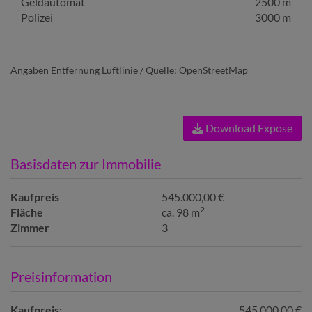
Geldautomat
2500 m
Polizei
3000 m
Angaben Entfernung Luftlinie / Quelle: OpenStreetMap
Download Expose
Basisdaten zur Immobilie
Kaufpreis
545.000,00 €
2
Fläche
ca. 98 m
Zimmer
3
Preisinformation
Kaufpreis:
545.000,00 €