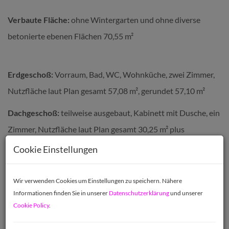
Verbaute Fläche:
ohne Wintergarten und ohne diverse
betonierte ebenen Flächen 70,55 m²
Erdgeschoß:
Vorraum, Bad, WC, Wohnküche, zwei Zimmer,
Nutzfläche laut Plan gesamt 57,08 m², gerundet 57,10 m²
Dachgeschoß:
teilweise ausgebaut, Kabinett mit Dusche, ein
Zimmer, Nutzfläche laut Plan gesamt 30,25 m² plus
Verkehrsfläche und Trockenboden laut Plan gesamt rd. 20,00
Cookie Einstellungen
m²
Wir verwenden Cookies um Einstellungen zu speichern. Nähere
Wintergarten:
von der Werkstätte begehbar, Nutzfläche
Informationen finden Sie in unserer
Datenschutzerklärung
und unserer
laut Plan 10,13 m², gerundet 10,15 m²
Cookie Policy
.
Keller:
Vorraum, WC unter der Stiege, Waschküche,