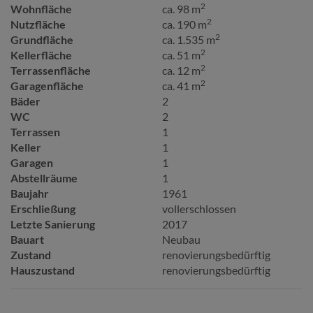
2
Wohnfläche
ca. 98 m
2
Nutzfläche
ca. 190 m
2
Grundfläche
ca. 1.535 m
2
Kellerfläche
ca. 51 m
2
Terrassenfläche
ca. 12 m
2
Garagenfläche
ca. 41 m
Bäder
2
WC
2
Terrassen
1
Keller
1
Garagen
1
Abstellräume
1
Baujahr
1961
Erschließung
vollerschlossen
Letzte Sanierung
2017
Bauart
Neubau
Zustand
renovierungsbedürftig
Hauszustand
renovierungsbedürftig