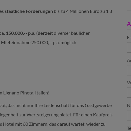
 es
staatliche Förderungen
b
is zu 4 Millionen Euro zu 1,3
A
. 150.000,-- p.a. (derzeit
diverser baulicher
E
Mieteinnahme 250.000,-- p.a. möglich
A
V
 Lignano Pineta, Italien!
bot, das nicht nur Ihre Leidenschaft für das Gastgewerbe
N
egenheit zur Wertsteigerung bietet. Für einen Kaufpreis
es Hotel mit 60 Zimmern, das darauf wartet, wieder zu
T