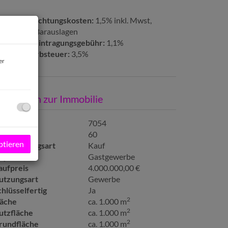
ertragserrichtungskosten:
1,5% inkl. Mwst,
pesen und Barauslagen
rundbucheintragungsgebühr:
1,1%
runderwerbsteuer:
3,5%
er
asisdaten zur Immobilie
bjektnr.
7054
immer
60
ptieren
ermarktungsart
Kauf
bjektart
Gastgewerbe
aufpreis
4.000.000,00 €
utzungsart
Gewerbe
chlüsselfertig
Ja
2
läche
ca. 1.000 m
2
utzfläche
ca. 1.000 m
2
rundfläche
ca. 1.000 m