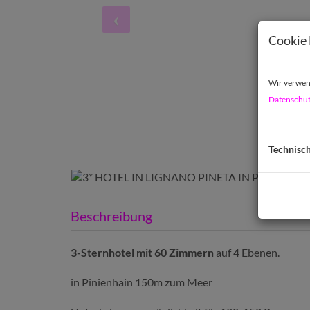
Cookie 
Wir verwend
Datenschut
Technisc
Beschreibung
3-Sternhotel mit 60 Zimmern
auf 4 Ebenen.
in Pinienhain 150m zum Meer