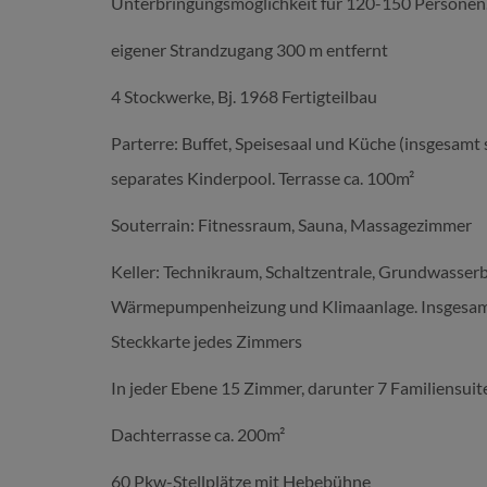
Unterbringungsmöglichkeit für 120-150 Personen
eigener Strandzugang 300 m entfernt
4 Stockwerke, Bj. 1968 Fertigteilbau
Parterre: Buffet, Speisesaal und Küche (insgesamt 
separates Kinderpool. Terrasse ca. 100m²
Souterrain: Fitnessraum, Sauna, Massagezimmer
Keller: Technikraum, Schaltzentrale, Grundwasser
Wärmepumpenheizung und Klimaanlage. Insgesamt v
Steckkarte jedes Zimmers
In jeder Ebene 15 Zimmer, darunter 7 Familiensuit
Dachterrasse ca. 200m²
60 Pkw-Stellplätze mit Hebebühne