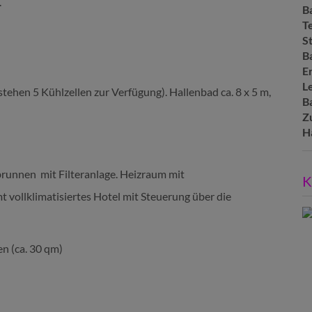
.
B
T
St
B
E
L
stehen 5 Kühlzellen zur Verfügung). Hallenbad ca. 8 x 5 m,
B
Z
H
brunnen mit Filteranlage. Heizraum mit
K
ollklimatisiertes Hotel mit Steuerung über die
en (ca. 30 qm)