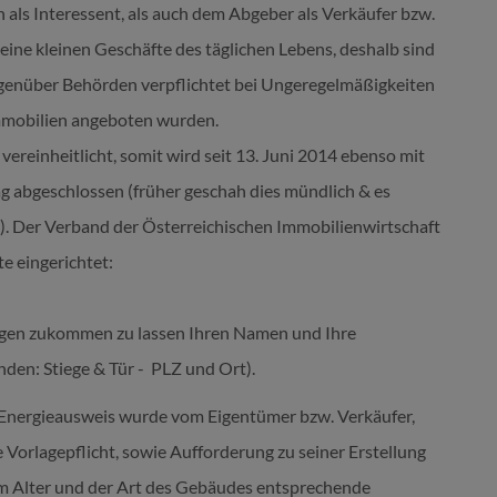
 als Interessent, als auch dem Abgeber als Verkäufer bzw.
eine kleinen Geschäfte des täglichen Lebens, deshalb sind
egenüber Behörden verpflichtet bei Ungeregelmäßigkeiten
mmobilien angeboten wurden.
reinheitlicht, somit wird seit 13. Juni 2014 ebenso mit
rag abgeschlossen (früher geschah dies mündlich & es
"). Der Verband der Österreichischen Immobilienwirtschaft
te eingerichtet:
lagen zukommen zu lassen Ihren Namen und Ihre
en: Stiege & Tür - PLZ und Ort).
Energieausweis wurde vom Eigentümer bzw. Verkäufer,
 Vorlagepflicht, sowie Aufforderung zu seiner Erstellung
dem Alter und der Art des Gebäudes entsprechende