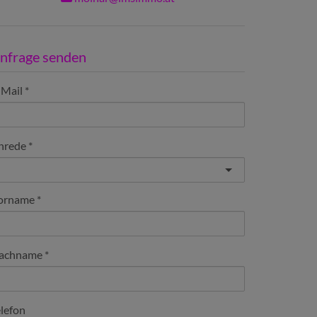
nfrage senden
-Mail
nrede
orname
achname
elefon