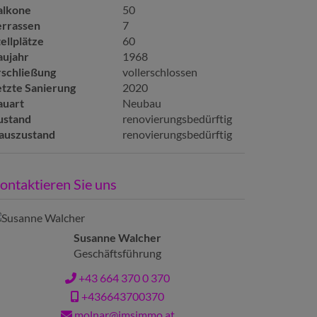
alkone
50
errassen
7
ellplätze
60
aujahr
1968
rschließung
vollerschlossen
etzte Sanierung
2020
auart
Neubau
ustand
renovierungsbedürftig
auszustand
renovierungsbedürftig
ontaktieren Sie uns
Susanne Walcher
Geschäftsführung
+43 664 370 0 370
+436643700370
molnar@imsimmo.at