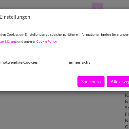
V
Einstellungen
S
G
G
en Cookies um Einstellungen zu speichern. Nähere Informationen finden Sie in unser
zerklärung
und unserer
Cookie Policy
.
B
h notwendige Cookies
immer aktiv
O
Z
Speichern
Alle akze
V
O
K
N
S
F
N
G