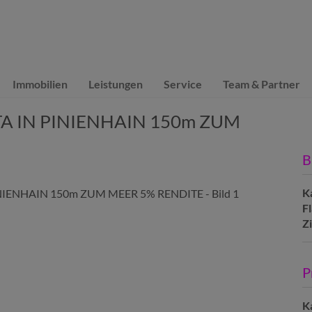
Immobilien
Leistungen
Service
Team & Partner
TA IN PINIENHAIN 150m ZUM
B
K
F
Z
P
K