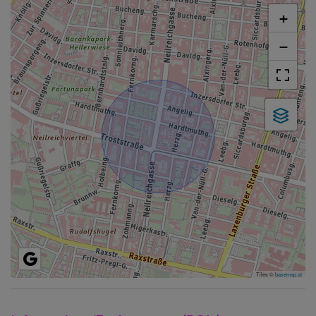
+
−
Tiles ©
basemap.at