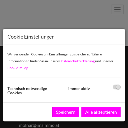
Navig
Cookie Einstellungen
Wir verwenden Cookies um Einstellungen zu speichern. Nähere
Informationen finden Sie in unserer
Datenschutzerklärung
und unserer
IMS
Immobilien Molnar Susanne
Cookie Policy
.
Erdbergstraße 115/32
Technisch notwendige
immer aktiv
A-1030 Wien
Cookies
Kontakt
Speichern
Alle akzeptieren
+43 664 3700 370
molnar@imsimmo.at