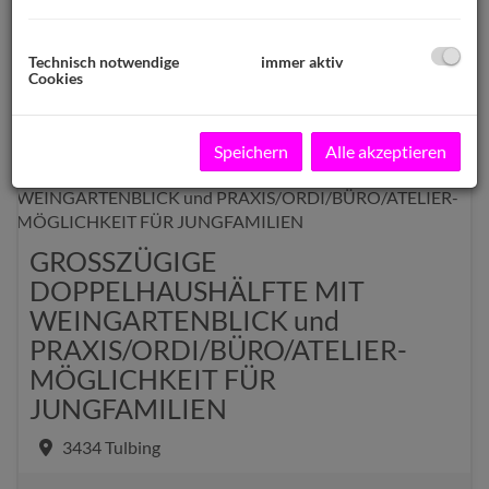
Weitere Suchoptionen
Technisch notwendige
immer aktiv
Filter zurücksetzen
Suchen
Cookies
Speichern
Alle akzeptieren
GROSSZÜGIGE
DOPPELHAUSHÄLFTE MIT
WEINGARTENBLICK und
PRAXIS/ORDI/BÜRO/ATELIER-
MÖGLICHKEIT FÜR
JUNGFAMILIEN
3434 Tulbing