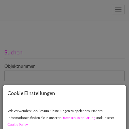
Navig
Suchen
Objektnummer
Vermarktungsart
Cookie Einstellungen
Alle
Miete
Kauf
Wir verwenden Cookies um Einstellungen zu speichern. Nähere
Objektart
Informationen finden Sie in unserer
Datenschutzerklärung
und unserer
Cookie Policy
.